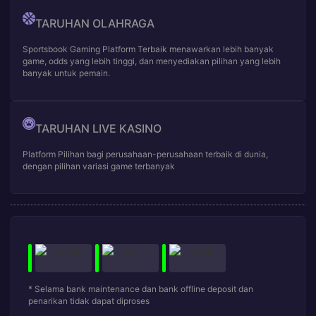
TARUHAN OLAHRAGA
Sportsbook Gaming Platform Terbaik menawarkan lebih banyak
game, odds yang lebih tinggi, dan menyediakan pilihan yang lebih
banyak untuk pemain.
TARUHAN LIVE KASINO
Platform Pilihan bagi perusahaan-perusahaan terbaik di dunia,
dengan pilihan variasi game terbanyak
* Selama bank maintenance dan bank offline deposit dan
penarikan tidak dapat diproses