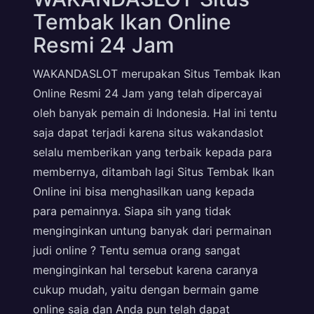
Tembak Ikan Online
Resmi 24 Jam
WAKANDASLOT merupakan Situs Tembak Ikan
Online Resmi 24 Jam yang telah dipercayai
oleh banyak pemain di Indonesia. Hal ini tentu
saja dapat terjadi karena situs wakandaslot
selalu memberikan yang terbaik kepada para
membernya, ditambah lagi Situs Tembak Ikan
Online ini bisa menghasilkan uang kepada
para pemainnya. Siapa sih yang tidak
menginginkan untung banyak dari permainan
judi online ? Tentu semua orang sangat
menginginkan hal tersebut karena caranya
cukup mudah, yaitu dengan bermain game
online saja dan Anda pun telah dapat