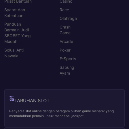
Pusat Bantuan
Casino
Syarat dan
Race
Ketentuan
Olahraga
Panduan
Crash
Bermain Judi
Game
SBOBET Yang
Mudah
Arcade
Solusi Anti
Poker
Nawala
E-Sports
Sabung
Ayam
TARUHAN SLOT
Penyedia slot online dengan beragam pilihan game menarik yang
memudahkan pemain untuk mencapai jackpot