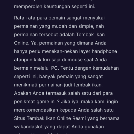
memperoleh keuntungan seperti ini.
Rata-rata para pemain sangat menyukai
permainan yang mudah dan simple, nah
permainan tersebut adalah Tembak Ikan
Online. Ya, permainan yang dimana Anda
hanya perlu menekan-nekan layer handphone
ataupun klik kiri saja di mouse saat Anda
bermain melalui PC. Tentu dengan kemudahan
seperti ini, banyak pemain yang sangat
menikmati permainan judi tembak ikan.
Apakah Anda termasuk salah satu dari para
penikmat game ini ? Jika iya, maka kami ingin
merekomendasikan kepada Anda salah satu
Situs Tembak Ikan Online Resmi yang bernama
wakandaslot yang dapat Anda gunakan