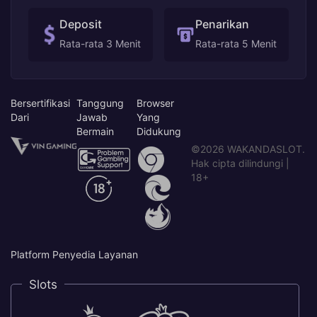
Deposit
Penarikan
Rata-rata 3 Menit
Rata-rata 5 Menit
Bersertifikasi
Tanggung
Browser
Dari
Jawab
Yang
Bermain
Didukung
©2026 WAKANDASLOT.
Hak cipta dilindungi |
18+
Platform Penyedia Layanan
Slots