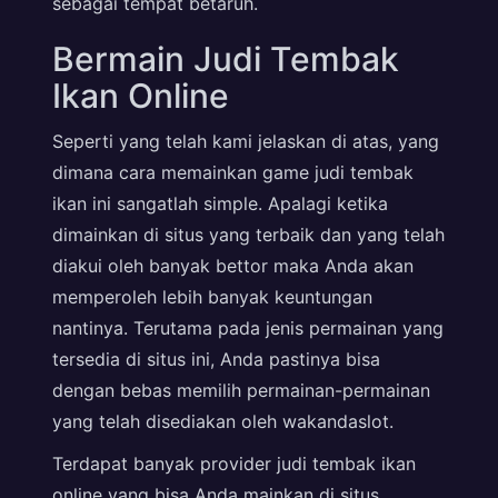
sebagai tempat betaruh.
Bermain Judi Tembak
Ikan Online
Seperti yang telah kami jelaskan di atas, yang
dimana cara memainkan game judi tembak
ikan ini sangatlah simple. Apalagi ketika
dimainkan di situs yang terbaik dan yang telah
diakui oleh banyak bettor maka Anda akan
memperoleh lebih banyak keuntungan
nantinya. Terutama pada jenis permainan yang
tersedia di situs ini, Anda pastinya bisa
dengan bebas memilih permainan-permainan
yang telah disediakan oleh wakandaslot.
Terdapat banyak provider judi tembak ikan
online yang bisa Anda mainkan di situs