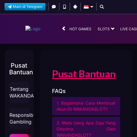
Main di Telegram
HOT GAMES
SLOTS
LIVE CA
Pusat
Pusat Bantuan
Bantuan
Tentang
FAQs
WAKANDASLOT
1. Bagaimana Cara Membuat
Akun Di WAKANDASLOT?
Responsible
Gambling
2. Mata Uang Apa Saja Yang
Diterima Oleh
WAKANDASLOT?