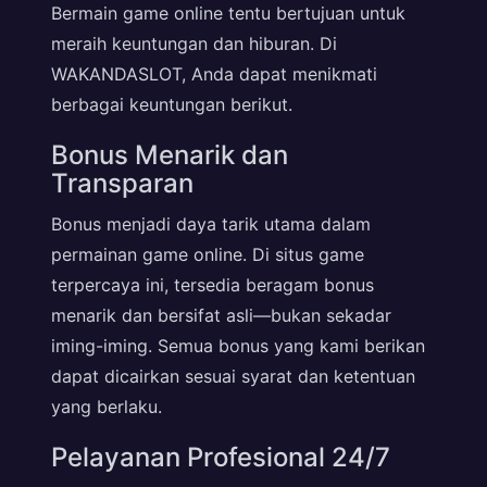
Bermain game online tentu bertujuan untuk
meraih keuntungan dan hiburan. Di
WAKANDASLOT, Anda dapat menikmati
berbagai keuntungan berikut.
Bonus Menarik dan
Transparan
Bonus menjadi daya tarik utama dalam
permainan game online. Di situs game
terpercaya ini, tersedia beragam bonus
menarik dan bersifat asli—bukan sekadar
iming-iming. Semua bonus yang kami berikan
dapat dicairkan sesuai syarat dan ketentuan
yang berlaku.
Pelayanan Profesional 24/7