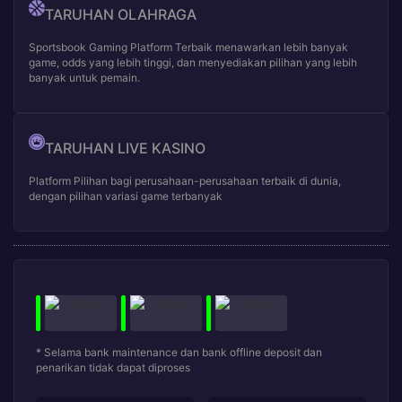
TARUHAN OLAHRAGA
Sportsbook Gaming Platform Terbaik menawarkan lebih banyak
game, odds yang lebih tinggi, dan menyediakan pilihan yang lebih
banyak untuk pemain.
TARUHAN LIVE KASINO
Platform Pilihan bagi perusahaan-perusahaan terbaik di dunia,
dengan pilihan variasi game terbanyak
* Selama bank maintenance dan bank offline deposit dan
penarikan tidak dapat diproses