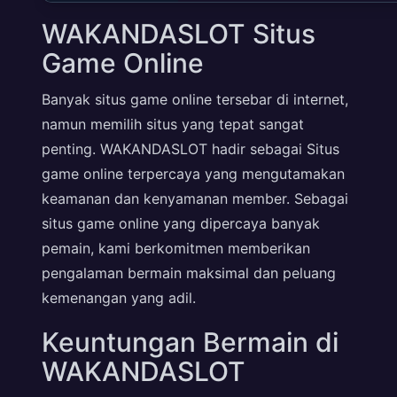
WAKANDASLOT Situs
Game Online
Banyak situs game online tersebar di internet,
namun memilih situs yang tepat sangat
penting. WAKANDASLOT hadir sebagai Situs
game online terpercaya yang mengutamakan
keamanan dan kenyamanan member. Sebagai
situs game online yang dipercaya banyak
pemain, kami berkomitmen memberikan
pengalaman bermain maksimal dan peluang
kemenangan yang adil.
Keuntungan Bermain di
WAKANDASLOT