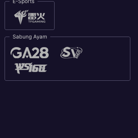
E-Sports
Sabung Ayam