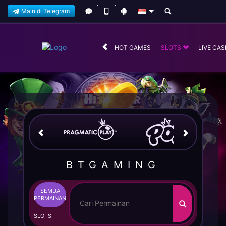
Main di Telegram
IDR
12,732,601,
HOT GAMES
SLOTS
LIVE CA
BTGAMING
SEMUA
PERMAINAN
SLOTS