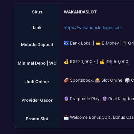
Situs
WAKANDASLOT
Link
https://wakandaslotlogin.com
🏧 Bank Lokal | 💳 E-Money |📱 Qri
Metode Deposit
💰 IDR 20,000,- | 💰 IDR 50,000,-
Minimal Depo | WD
🏈 Sportsbook, 🎰 Slot Online, 🎲 
Judi Online
🔮 Pragmatic Play, 🔮 Reel Kingdo
Provider Gacor
📩 Welcome Bonus 50%, Bonus Cashb
Promo Slot