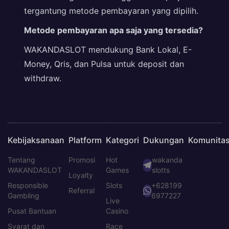
tergantung metode pembayaran yang dipilih.
Metode pembayaran apa saja yang tersedia?
WAKANDASLOT mendukung Bank Lokal, E-
Money, Qris, dan Pulsa untuk deposit dan
withdraw.
Kebijaksanaan
Platform
Kategori
Dukungan
Komunita
Tentang
Promosi
Hot
wakanda
WAKANDASLOT
Games
slotts
Loyalty
Responsible
Slots
+628199
Referral
Gambling
6977227
Live
Pusat Bantuan
Casino
Syarat dan
Race