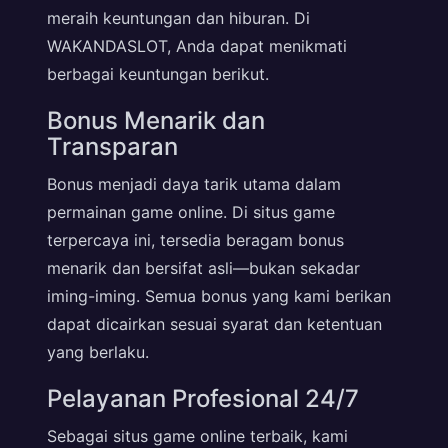
meraih keuntungan dan hiburan. Di
WAKANDASLOT, Anda dapat menikmati
berbagai keuntungan berikut.
Bonus Menarik dan
Transparan
Bonus menjadi daya tarik utama dalam
permainan game online. Di situs game
terpercaya ini, tersedia beragam bonus
menarik dan bersifat asli—bukan sekadar
iming-iming. Semua bonus yang kami berikan
dapat dicairkan sesuai syarat dan ketentuan
yang berlaku.
Pelayanan Profesional 24/7
Sebagai situs game online terbaik, kami