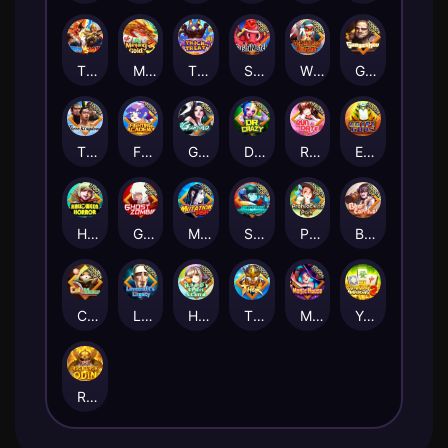
Thor vs Loki
Mahjong Gold 3
TRICK OR TREAT
Sushi Match
Wilderness Hunting
Gaogashou
Three Kingdoms
Fighting Academy
Gumiho
DR. Crazy
Run Date
Egypt Gods
Halloween Horror
Ghost Zombie
Mutation fish
Star Cruise
Prehistoric Park
Beer Carnival
Cat VS Mouse
Lovecraft's Legacy
Happy Fruit Stand
THOR
Magic House
Yuanbao Mahjong2
Ragnarok Odin