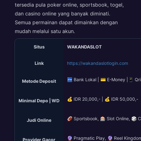
tersedia pula poker online, sportsbook, togel,
dan casino online yang banyak diminati.
Semua permainan dapat dimainkan dengan
mudah melalui satu akun.
Situs
WAKANDASLOT
Link
https://wakandaslotlogin.com
🏧 Bank Lokal | 💳 E-Money |📱 Qri
Metode Deposit
💰 IDR 20,000,- | 💰 IDR 50,000,-
Minimal Depo | WD
🏈 Sportsbook, 🎰 Slot Online, 🎲 
Judi Online
🔮 Pragmatic Play, 🔮 Reel Kingdo
Provider Gacor