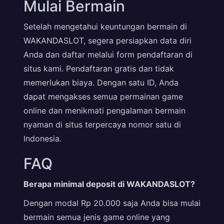
Mulai Bermain
Setelah mengetahui keuntungan bermain di
WAKANDASLOT, segera persiapkan data diri
Anda dan daftar melalui form pendaftaran di
situs kami. Pendaftaran gratis dan tidak
memerlukan biaya. Dengan satu ID, Anda
dapat mengakses semua permainan game
online dan menikmati pengalaman bermain
nyaman di situs terpercaya nomor satu di
Indonesia.
FAQ
Berapa minimal deposit di WAKANDASLOT?
Dengan modal Rp 20.000 saja Anda bisa mulai
bermain semua jenis game online yang