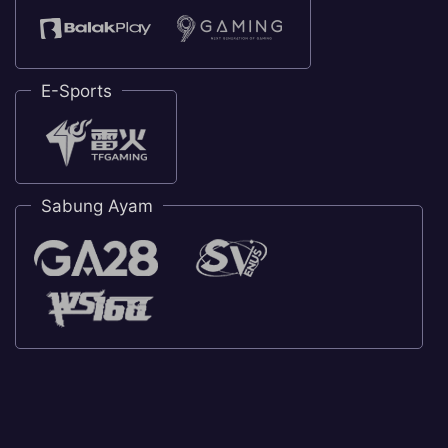
E-Sports
Sabung Ayam