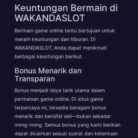
Keuntungan Bermain di
WAKANDASLOT
Bermain game online tentu bertujuan untuk
meraih keuntungan dan hiburan. Di
WAKANDASLOT, Anda dapat menikmati
berbagai keuntungan berikut.
Bonus Menarik dan
Transparan
Bonus menjadi daya tarik utama dalam
permainan game online. Di situs game
terpercaya ini, tersedia beragam bonus
menarik dan bersifat asli—bukan sekadar
iming-iming. Semua bonus yang kami berikan
dapat dicairkan sesuai syarat dan ketentuan