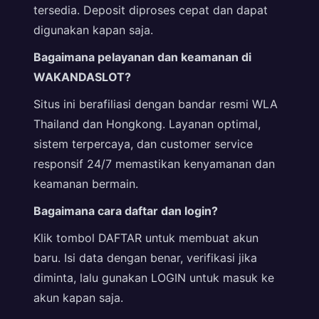
tersedia. Deposit diproses cepat dan dapat
digunakan kapan saja.
Bagaimana pelayanan dan keamanan di
WAKANDASLOT?
Situs ini berafiliasi dengan bandar resmi WLA
Thailand dan Hongkong. Layanan optimal,
sistem terpercaya, dan customer service
responsif 24/7 memastikan kenyamanan dan
keamanan bermain.
Bagaimana cara daftar dan login?
Klik tombol DAFTAR untuk membuat akun
baru. Isi data dengan benar, verifikasi jika
diminta, lalu gunakan LOGIN untuk masuk ke
akun kapan saja.