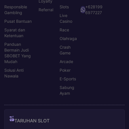
Loyalty
Responsible
Slots
+628199
Referral
Gambling
6977227
Live
Pusat Bantuan
Casino
Syarat dan
Race
Ketentuan
Olahraga
Panduan
Crash
Bermain Judi
Game
SBOBET Yang
Mudah
Arcade
Solusi Anti
Poker
Nawala
E-Sports
Sabung
Ayam
TARUHAN SLOT