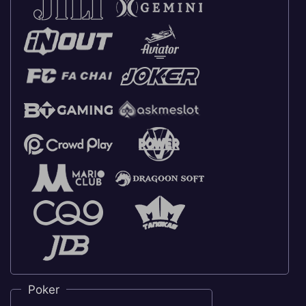
Poker