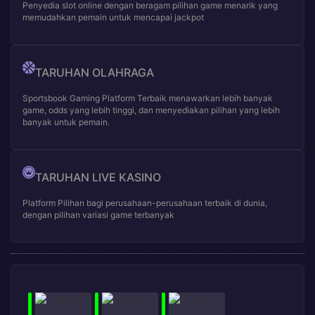
Penyedia slot online dengan beragam pilihan game menarik yang
memudahkan pemain untuk mencapai jackpot
TARUHAN OLAHRAGA
Sportsbook Gaming Platform Terbaik menawarkan lebih banyak
game, odds yang lebih tinggi, dan menyediakan pilihan yang lebih
banyak untuk pemain.
TARUHAN LIVE KASINO
Platform Pilihan bagi perusahaan-perusahaan terbaik di dunia,
dengan pilihan variasi game terbanyak