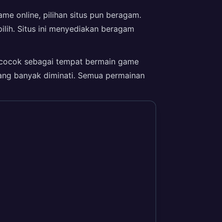
me online, pilihan situs pun beragam.
ilih. Situs ini menyediakan beragam
ni cocok sebagai tempat bermain game
e yang banyak diminati. Semua permainan