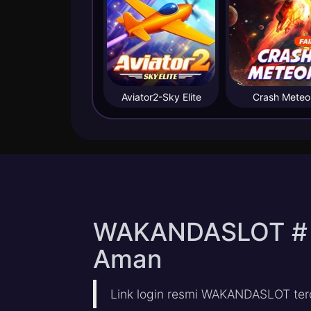
Aviator2-Sky Elite
Crash Meteo
WAKANDASLOT # R
Aman
Link login resmi WAKANDASLOT terc