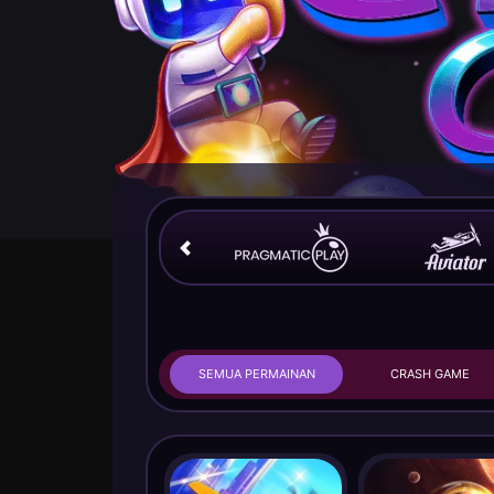
SEMUA PERMAINAN
CRASH GAME