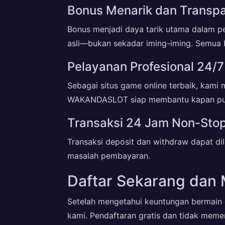
Bonus Menarik dan Transp
Bonus menjadi daya tarik utama dalam pe
asli—bukan sekadar iming-iming. Semua b
Pelayanan Profesional 24/7
Sebagai situs game online terbaik, kam
WAKANDASLOT siap membantu kapan pu
Transaksi 24 Jam Non-Sto
Transaksi deposit dan withdraw dapat d
masalah pembayaran.
Daftar Sekarang dan 
Setelah mengetahui keuntungan bermain d
kami. Pendaftaran gratis dan tidak mem