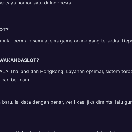
ercaya nomor satu di Indonesia.
LOT?
ulai bermain semua jenis game online yang tersedia. Dep
di WAKANDASLOT?
i WLA Thailand dan Hongkong. Layanan optimal, sistem terp
nan bermain.
aru. Isi data dengan benar, verifikasi jika diminta, lalu