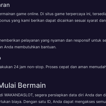
aran
rmainan game online. Di situs game terpercaya ini, tersed
onus yang kami berikan dapat dicairkan sesuai syarat dan
i memberikan pelayanan yang nyaman dan responsif untuk 
n Anda membutuhkan bantuan.
p
ilakukan 24 jam non-stop. Proses cepat dan aman memuda
Mulai Bermain
i WAKANDASLOT, segera persiapkan data diri Anda dan daf
erlukan biaya. Dengan satu ID, Anda dapat mengakses sem