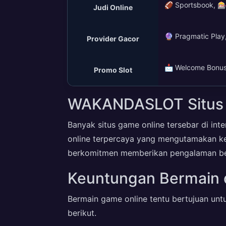
🏈 Sportsbook, 🎰
Judi Online
🔮 Pragmatic Play
Provider Gacor
📩 Welcome Bonus 
Promo Slot
WAKANDASLOT Situs 
Banyak situs game online tersebar di in
online terpercaya yang mengutamakan k
berkomitmen memberikan pengalaman be
Keuntungan Bermain
Bermain game online tentu bertujuan un
berikut.