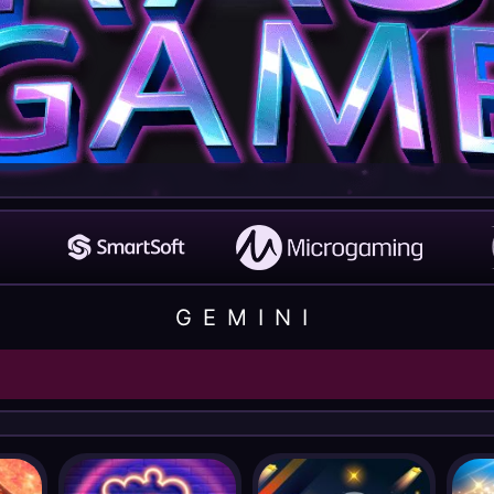
GEMINI