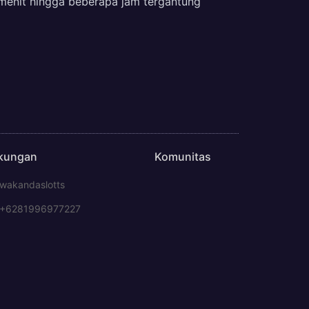
 menit hingga beberapa jam tergantung
kungan
Komunitas
wakandaslotts
+6281996977227