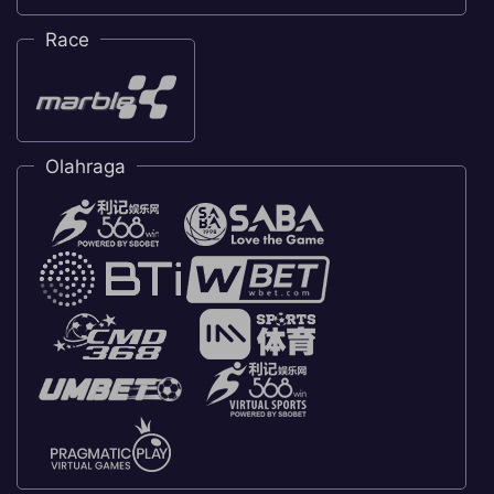
Race
Olahraga