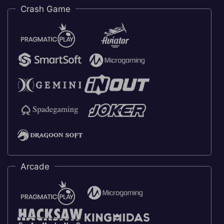
Crash Game
Arcade