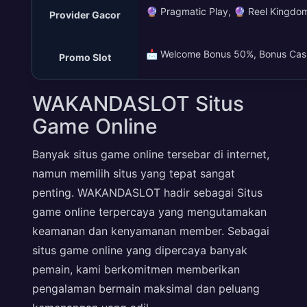
🔮 Pragmatic Play, 🔮 Reel Kingdo
Provider Gacor
📩 Welcome Bonus 50%, Bonus Cashb
Promo Slot
WAKANDASLOT Situs
Game Online
Banyak situs game online tersebar di internet,
namun memilih situs yang tepat sangat
penting. WAKANDASLOT hadir sebagai Situs
game online terpercaya yang mengutamakan
keamanan dan kenyamanan member. Sebagai
situs game online yang dipercaya banyak
pemain, kami berkomitmen memberikan
pengalaman bermain maksimal dan peluang