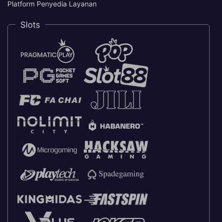
Platform Penyedia Layanan
Slots