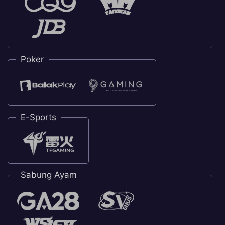
Poker
E-Sports
Sabung Ayam