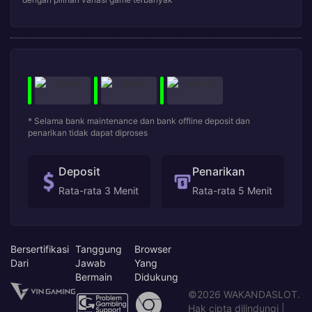
* Selama bank maintenance dan bank offline deposit dan
penarikan tidak dapat diproses
Deposit
Penarikan
Rata-rata 3 Menit
Rata-rata 5 Menit
Bersertifikasi
Tanggung
Browser
Dari
Jawab
Yang
Bermain
Didukung
©2026 WAKANDASLOT.
Hak cipta dilindungi |