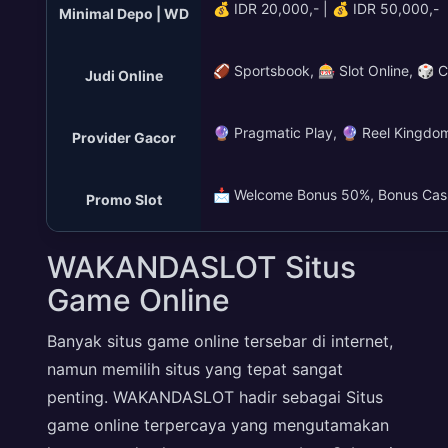
💰 IDR 20,000,- | 💰 IDR 50,000,-
Minimal Depo | WD
🏈 Sportsbook, 🎰 Slot Online, 🎲 
Judi Online
🔮 Pragmatic Play, 🔮 Reel Kingdo
Provider Gacor
📩 Welcome Bonus 50%, Bonus Cashb
Promo Slot
WAKANDASLOT Situs
Game Online
Banyak situs game online tersebar di internet,
namun memilih situs yang tepat sangat
penting. WAKANDASLOT hadir sebagai Situs
game online terpercaya yang mengutamakan