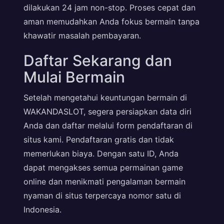
dilakukan 24 jam non-stop. Proses cepat dan
aman memudahkan Anda fokus bermain tanpa
khawatir masalah pembayaran.
Daftar Sekarang dan
Mulai Bermain
Setelah mengetahui keuntungan bermain di
WAKANDASLOT, segera persiapkan data diri
Anda dan daftar melalui form pendaftaran di
situs kami. Pendaftaran gratis dan tidak
memerlukan biaya. Dengan satu ID, Anda
dapat mengakses semua permainan game
online dan menikmati pengalaman bermain
nyaman di situs terpercaya nomor satu di
Indonesia.