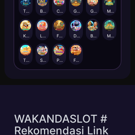
THRONE OF POSEIDON
BATTLE OF ALLIANCE
Color Bingo
GEMS MINER
GOD OF FORTUNE 2
MASTER OF GOLD MINER 2
KUNG FU LEOPARD
LUCKY TIGER
FORTUNE GEMS 2000
DJ SEAL
Book of Egypt
MASTER OF GOLD MINER
TREASURES OF EGYPT
SUPREME ACE
PINATA 1000
Fortune Lion
WAKANDASLOT #
Rekomendasi Link