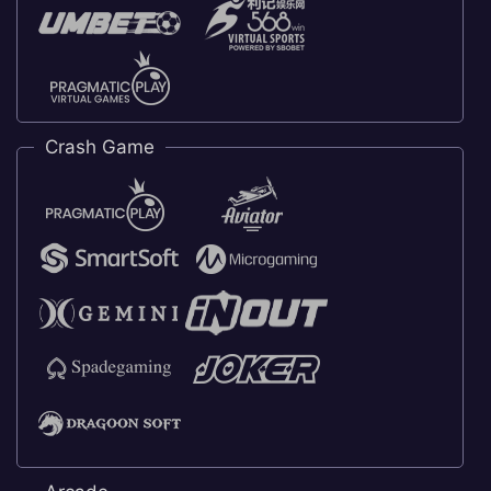
Crash Game