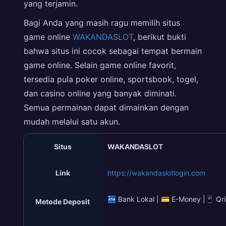
yang terjamin.
Bagi Anda yang masih ragu memilih situs
game online
WAKANDASLOT
, berikut bukti
bahwa situs ini cocok sebagai tempat bermain
game online. Selain game online favorit,
tersedia pula poker online, sportsbook, togel,
dan casino online yang banyak diminati.
Semua permainan dapat dimainkan dengan
mudah melalui satu akun.
Situs
WAKANDASLOT
Link
https://wakandaslotlogin.com
🏧 Bank Lokal | 💳 E-Money |📱 Qri
Metode Deposit