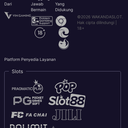
Dari
Jawab
Yang
Bermain
Didukung
©2026 WAKANDASLOT.
Hak cipta dilindungi |
18+
Platform Penyedia Layanan
Slots