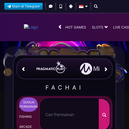
Main di Telegram
HOT GAMES
SLOTS
LIVE CA
FACHAI
SEMUA
PERMAINAN
FISHING
ARCADE