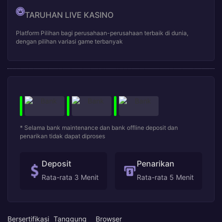
TARUHAN LIVE KASINO
Platform Pilihan bagi perusahaan-perusahaan terbaik di dunia,
dengan pilihan variasi game terbanyak
* Selama bank maintenance dan bank offline deposit dan
penarikan tidak dapat diproses
Deposit
Penarikan
Rata-rata 3 Menit
Rata-rata 5 Menit
Bersertifikasi
Tanggung
Browser