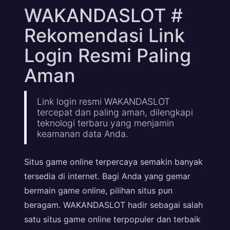
WAKANDASLOT #
Rekomendasi Link
Login Resmi Paling
Aman
Link login resmi WAKANDASLOT
tercepat dan paling aman, dilengkapi
teknologi terbaru yang menjamin
keamanan data Anda.
Situs game online terpercaya semakin banyak
tersedia di internet. Bagi Anda yang gemar
bermain game online, pilihan situs pun
beragam. WAKANDASLOT hadir sebagai salah
satu situs game online terpopuler dan terbaik