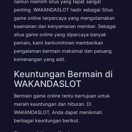
namun memilih situs yang tepat sangat
penting. WAKANDASLOT hadir sebagai Situs
game online terpercaya yang mengutamakan
keamanan dan kenyamanan member. Sebagai
situs game online yang dipercaya banyak
pemain, kami berkomitmen memberikan
pengalaman bermain maksimal dan peluang
kemenangan yang adil.
Keuntungan Bermain di
WAKANDASLOT
Bermain game online tentu bertujuan untuk
meraih keuntungan dan hiburan. Di
WAKANDASLOT, Anda dapat menikmati
berbagai keuntungan berikut.