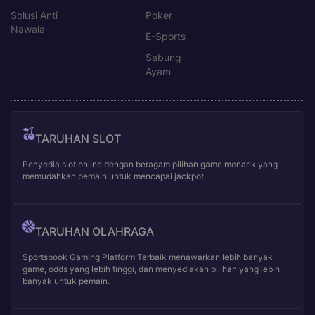
Solusi Anti
Poker
Nawala
E-Sports
Sabung
Ayam
TARUHAN SLOT
Penyedia slot online dengan beragam pilihan game menarik yang
memudahkan pemain untuk mencapai jackpot
TARUHAN OLAHRAGA
Sportsbook Gaming Platform Terbaik menawarkan lebih banyak
game, odds yang lebih tinggi, dan menyediakan pilihan yang lebih
banyak untuk pemain.