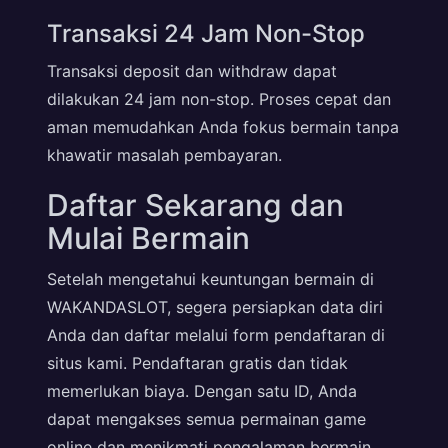
Transaksi 24 Jam Non-Stop
Transaksi deposit dan withdraw dapat
dilakukan 24 jam non-stop. Proses cepat dan
aman memudahkan Anda fokus bermain tanpa
khawatir masalah pembayaran.
Daftar Sekarang dan
Mulai Bermain
Setelah mengetahui keuntungan bermain di
WAKANDASLOT, segera persiapkan data diri
Anda dan daftar melalui form pendaftaran di
situs kami. Pendaftaran gratis dan tidak
memerlukan biaya. Dengan satu ID, Anda
dapat mengakses semua permainan game
online dan menikmati pengalaman bermain