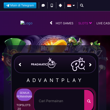
Main di Telegram
IDR
12,686,662,
HOT GAMES
SLOTS
LIVE CA
ADVANTPLAY
SEMUA
PERMAINAN
TOP
SLOTS
20