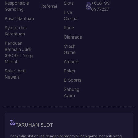
Responsible
Slots
+628199
Referral
Gambling
6977227
Live
Pusat Bantuan
Casino
Syarat dan
Race
Ketentuan
Olahraga
Panduan
Crash
Bermain Judi
Game
SBOBET Yang
Mudah
Arcade
Solusi Anti
Poker
Nawala
E-Sports
Sabung
Ayam
TARUHAN SLOT
Penyedia slot online dengan beragam pilihan game menarik yang