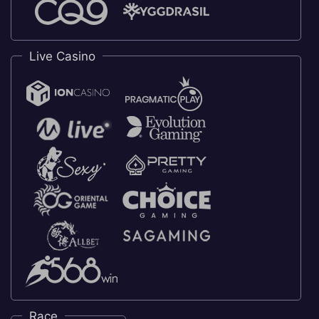
Live Casino
Race