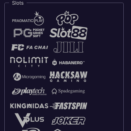
Slots