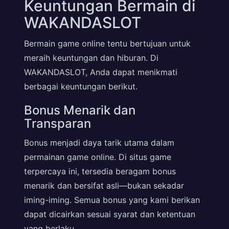
Keuntungan Bermain di
WAKANDASLOT
Bermain game online tentu bertujuan untuk
meraih keuntungan dan hiburan. Di
WAKANDASLOT, Anda dapat menikmati
berbagai keuntungan berikut.
Bonus Menarik dan
Transparan
Bonus menjadi daya tarik utama dalam
permainan game online. Di situs game
terpercaya ini, tersedia beragam bonus
menarik dan bersifat asli—bukan sekadar
iming-iming. Semua bonus yang kami berikan
dapat dicairkan sesuai syarat dan ketentuan
yang berlaku.