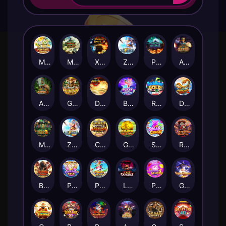
Mahjong Roar
Maya: Elemental Totem
Xiang Qi Ways 2
Zeustrike
Phantom Multiplier
Aztec: Gold Temple
Aztec: Bonus Hunt 2
Golden Egypt
Dragon Chi’s Quest
Bunny to the Moon
Rush Hour Gold
Dragon Chi's Quest 2
Maya: Elemental Totem 2
Zeustrike Xmas
Crazy Bounty: Jackpot
Golden Football
Sugar Crush
Rhapsody of Muertos
Buffalo Rush HIGHROLLER
Piggy Bank Gold
Pinata Fest
Last Samurai
Piggy Bank Gold 2
Genie Mystery