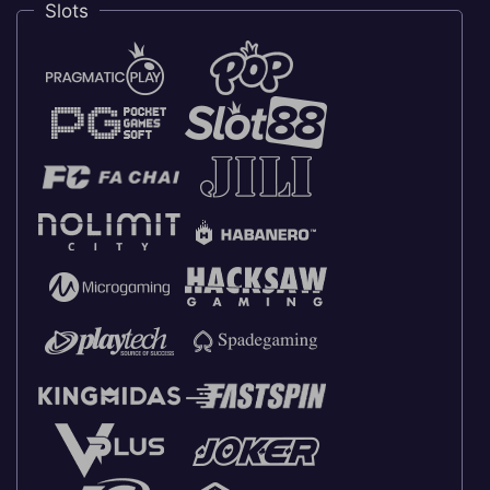
Slots