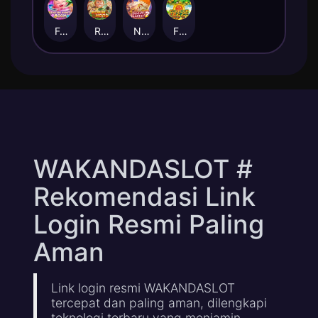
Fortune Money Boom
ROBIN HOOD
NIGHT MARKET 2
FORTUNE EGG
WAKANDASLOT #
Rekomendasi Link
Login Resmi Paling
Aman
Link login resmi WAKANDASLOT
tercepat dan paling aman, dilengkapi
teknologi terbaru yang menjamin