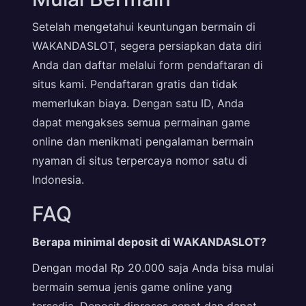
Setelah mengetahui keuntungan bermain di
WAKANDASLOT, segera persiapkan data diri
Anda dan daftar melalui form pendaftaran di
situs kami. Pendaftaran gratis dan tidak
memerlukan biaya. Dengan satu ID, Anda
dapat mengakses semua permainan game
online dan menikmati pengalaman bermain
nyaman di situs terpercaya nomor satu di
Indonesia.
FAQ
Berapa minimal deposit di WAKANDASLOT?
Dengan modal Rp 20.000 saja Anda bisa mulai
bermain semua jenis game online yang
tersedia. Deposit diproses cepat dan dapat