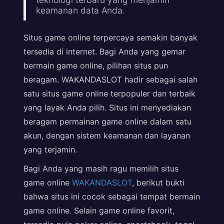
keamanan data Anda.
Situs game online terpercaya semakin banyak
tersedia di internet. Bagi Anda yang gemar
bermain game online, pilihan situs pun
beragam. WAKANDASLOT hadir sebagai salah
satu situs game online terpopuler dan terbaik
yang layak Anda pilih. Situs ini menyediakan
beragam permainan game online dalam satu
akun, dengan sistem keamanan dan layanan
yang terjamin.
Bagi Anda yang masih ragu memilih situs
game online
WAKANDASLOT
, berikut bukti
bahwa situs ini cocok sebagai tempat bermain
game online. Selain game online favorit,