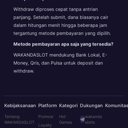
Withdraw diproses cepat tanpa antrian
panjang. Setelah submit, dana biasanya cair
dalam hitungan menit hingga beberapa jam
tergantung metode pembayaran yang dipilih.
Metode pembayaran apa saja yang tersedia?
WAKANDASLOT mendukung Bank Lokal, E-
Money, Qris, dan Pulsa untuk deposit dan
withdraw.
Kebijaksanaan
Platform
Kategori
Dukungan
Komunita
Tentang
Promosi
Hot
wakanda
WAKANDASLOT
Games
slotts
Loyalty