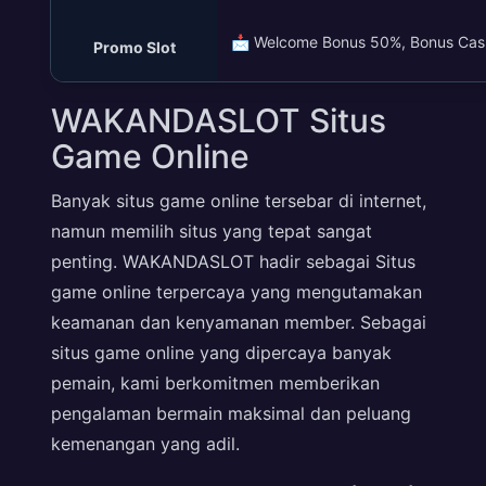
📩 Welcome Bonus 50%, Bonus Cashb
Promo Slot
WAKANDASLOT Situs
Game Online
Banyak situs game online tersebar di internet,
namun memilih situs yang tepat sangat
penting. WAKANDASLOT hadir sebagai Situs
game online terpercaya yang mengutamakan
keamanan dan kenyamanan member. Sebagai
situs game online yang dipercaya banyak
pemain, kami berkomitmen memberikan
pengalaman bermain maksimal dan peluang
kemenangan yang adil.