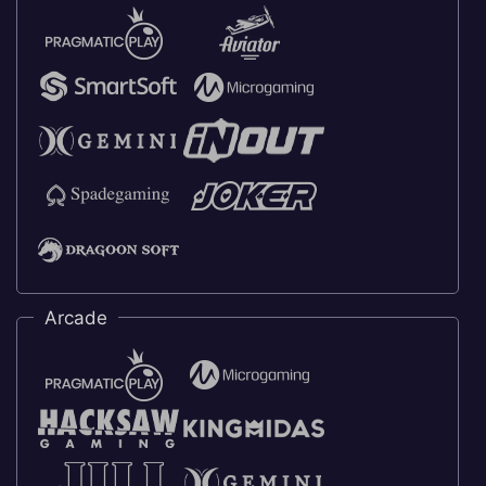
Arcade